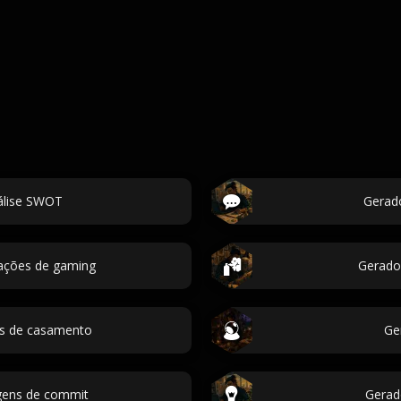
álise SWOT
Gerado
rações de gaming
Gerado
gs de casamento
Ge
gens de commit
Gerad