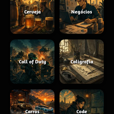
Cerveja
Negócios
Call of Duty
Caligrafia
Carros
Code