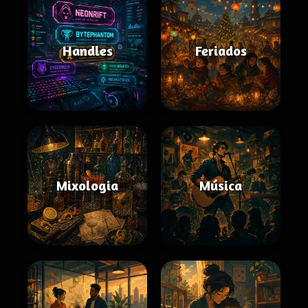
Handles
Feriados
Mixologia
Música