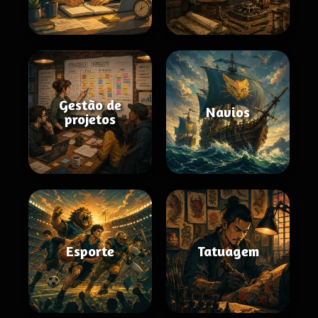
Gestão de
Navios
projetos
Esporte
Tatuagem