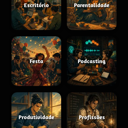
Escritório
Parentalidade
Festa
Podcasting
Produtividade
Profissões