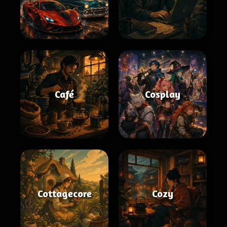
Café
Cosplay
Cottagecore
Cozy