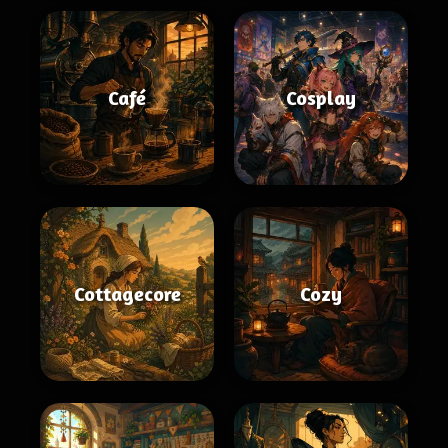
Café
Cosplay
Cottagecore
Cozy