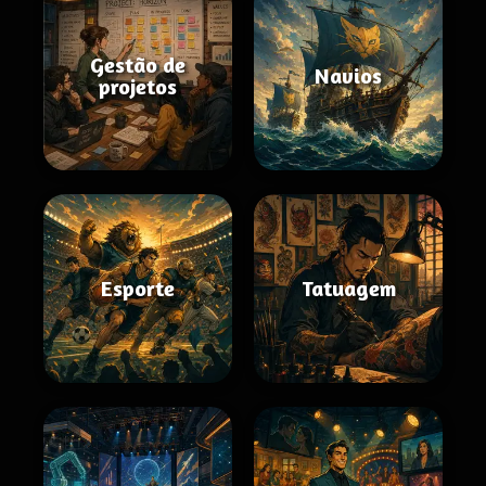
Gestão de
Navios
projetos
Esporte
Tatuagem