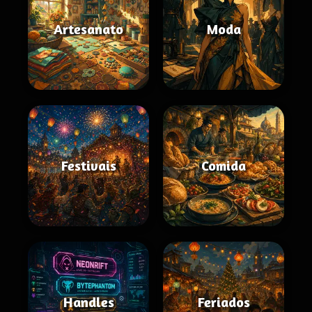
Artesanato
Moda
Festivais
Comida
Handles
Feriados