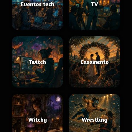
Eventos tech
TV
Twitch
Casamento
Witchy
Wrestling