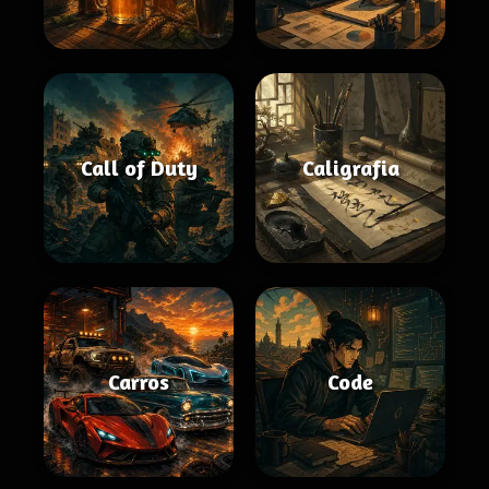
Call of Duty
Caligrafia
Carros
Code