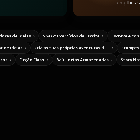
empilhe as
ores de Ideias
Spark: Exercícios de Escrita
Escreve e co
r de Ideias
Cria as tuas próprias aventuras de escolha
Prompts 
icos
Ficção Flash
Baú: Ideias Armazenadas
Story No