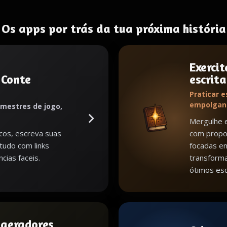
Os apps por trás da tua próxima história
Exercit
 Conte
escrita
Praticar e
empolgan
 mestres de jogo,
Mergulhe e
cos, escreva suas
com propos
 tudo com links
focadas em
cias faceis.
transform
ótimos esc
s geradores