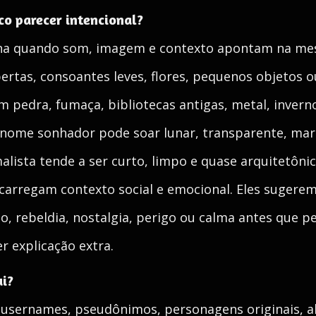
co parecer intencional?
na quando som, imagem e contexto apontam na m
ertas, consoantes leves, flores, pequenos objetos 
 pedra, fumaça, bibliotecas antigas, metal, inverno
nome sonhador pode soar lunar, transparente, mar
sta tende a ser curto, limpo e quase arquitetônic
rregam contexto social e emocional. Eles sugerem
ho, rebeldia, nostalgia, perigo ou calma antes que p
r explicação extra.
ui?
usernames, pseudônimos, personagens originais, alt