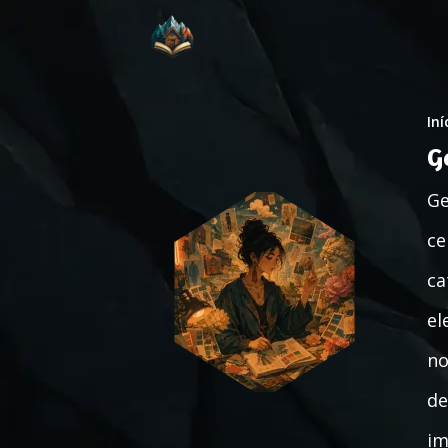
Iní
G
Ge
ce
ca
el
no
de
im