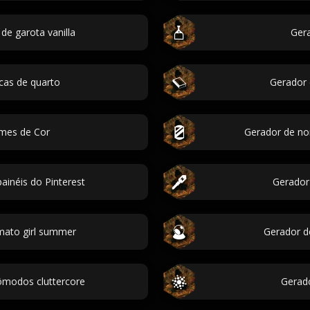
de garota vanilla
Gera
cas de quarto
Gerador 
mes de Cor
Gerador de no
inéis do Pinterest
Gerador 
mato girl summer
Gerador de
ômodos cluttercore
Gerad