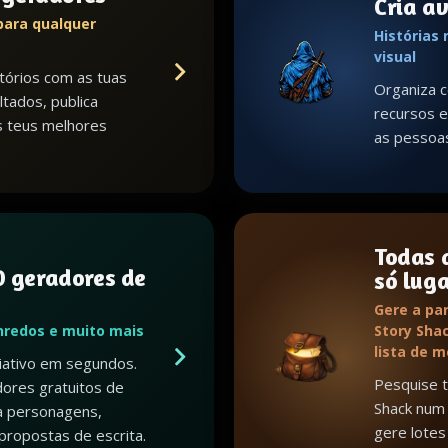
Cria a
para qualquer
Histórias
visual
tórios com as tuas
Organiza c
ltados, publica
recursos e 
s teus melhores
as pessoa
Todas 
 geradores de
só lug
Gere a par
nredos e muito mais
Story Shac
lista de 
riativo em segundos.
Pesquise 
ores gratuitos de
Shack num 
a personagens,
gere lotes 
propostas de escrita.