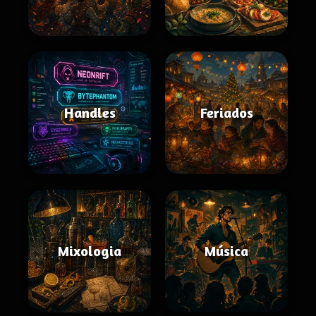
Handles
Feriados
Mixologia
Música