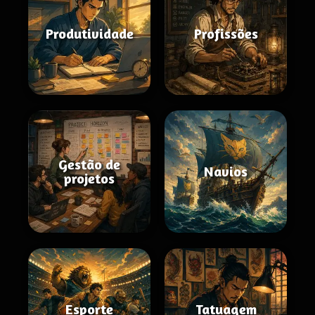
Produtividade
Profissões
Gestão de
Navios
projetos
Esporte
Tatuagem