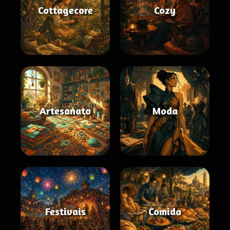
Cottagecore
Cozy
Artesanato
Moda
Festivais
Comida