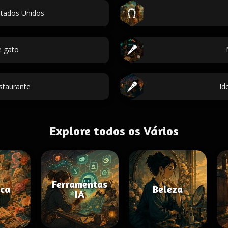
stados Unidos
 gato
staurante
Id
Explore todos os Vários
Ferramentas
ica
Beleza
IA