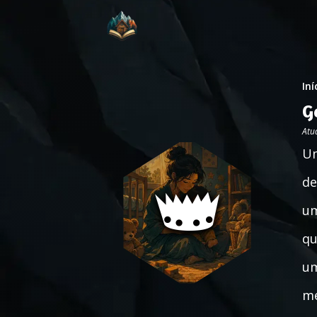
Iní
G
Atu
Um
de
um
qu
um
me