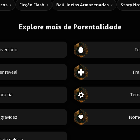
icos
Ficção Flash
Baú: Ideias Armazenadas
Story No
Explore mais de Parentalidade
versário
Te
r reveal
Fra
ara tia
Tema
gravidez
Nomes
 de pelúcia