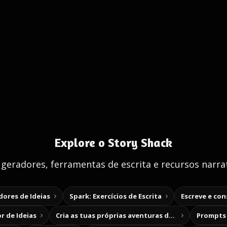
Explore o Story Shack
 geradores, ferramentas de escrita e recursos narrat
ores de Ideias
Spark: Exercícios de Escrita
Escreve e co
r de Ideias
Cria as tuas próprias aventuras de escolha
Prompts 