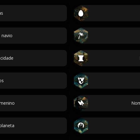
as
 navio
cidade
os
menino
Nom
planeta