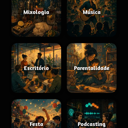
Mixologia
Música
Escritório
Parentalidade
Festa
Podcasting