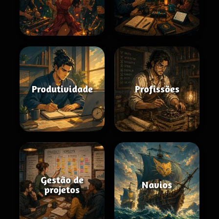
Produtividade
Profissões
Gestão de
Navios
projetos