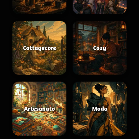
Cottagecore
Cozy
Artesanato
Moda