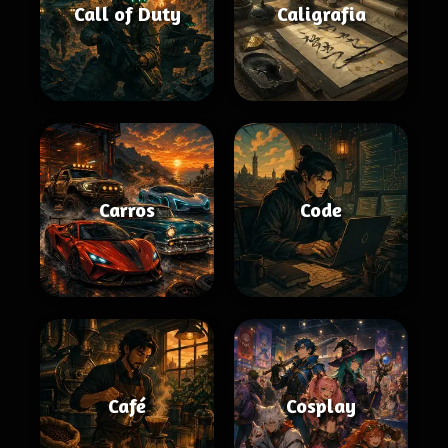
Call of Duty
Caligrafia
Carros
Code
Café
Cosplay