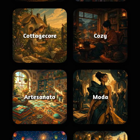
Cottagecore
Cozy
Artesanato
Moda