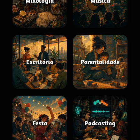
Mixologia
Música
Escritório
Parentalidade
Festa
Podcasting