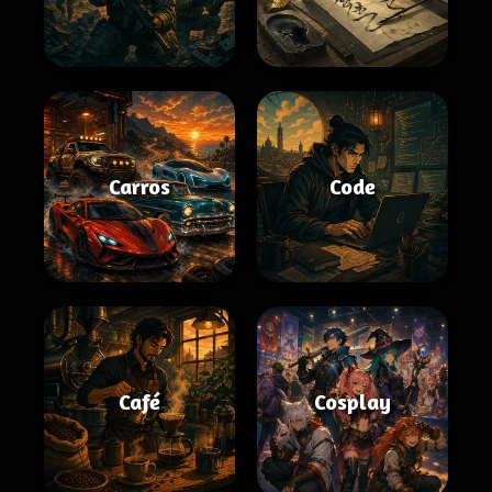
Carros
Code
Café
Cosplay