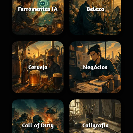
Ferramentas IA
Beleza
Cerveja
Negócios
Call of Duty
Caligrafia