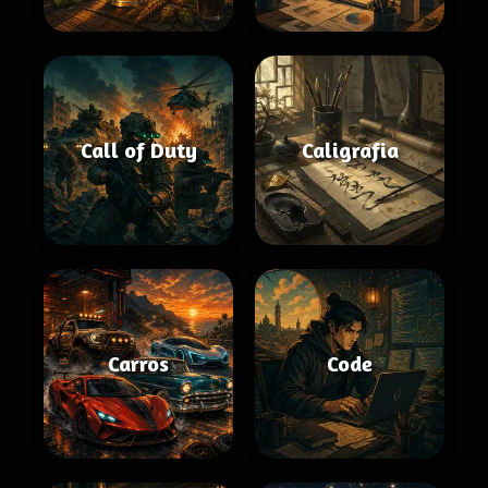
Call of Duty
Caligrafia
Carros
Code