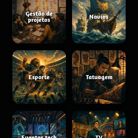
Gestão de
Navios
projetos
Esporte
Tatuagem
Eventos tech
TV