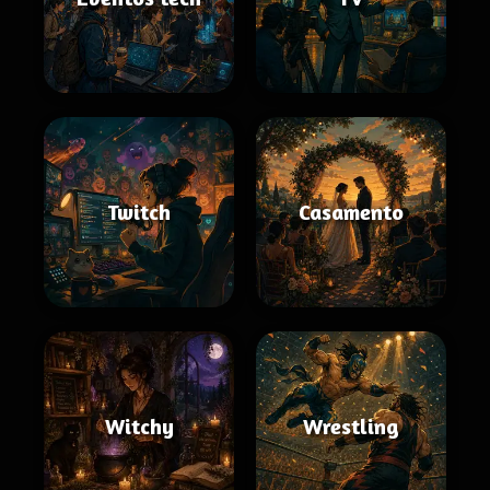
Twitch
Casamento
Witchy
Wrestling