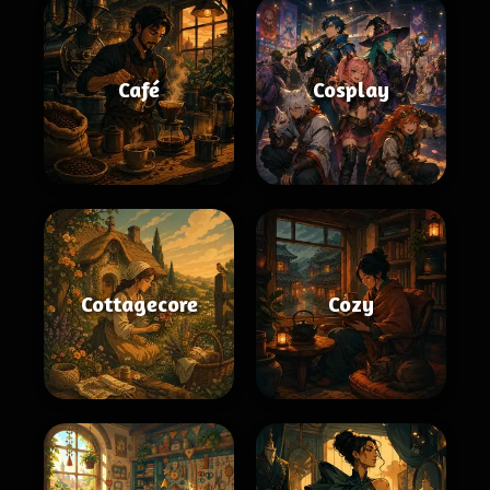
Café
Cosplay
Cottagecore
Cozy