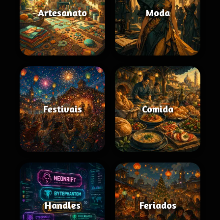
Artesanato
Moda
Festivais
Comida
Handles
Feriados