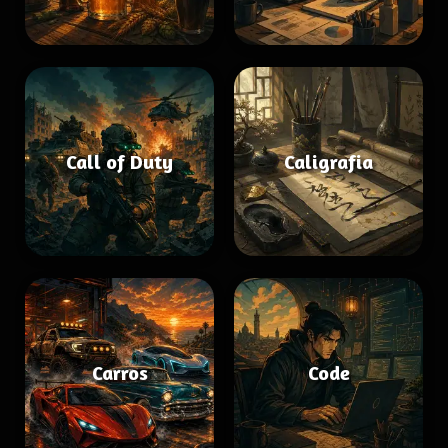
Call of Duty
Caligrafia
Carros
Code