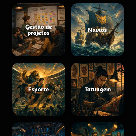
Gestão de
Navios
projetos
Esporte
Tatuagem