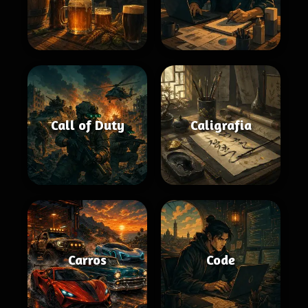
Call of Duty
Caligrafia
Carros
Code