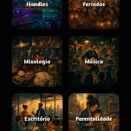
Handles
Feriados
Mixologia
Música
Escritório
Parentalidade