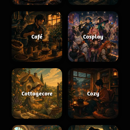
Café
Cosplay
Cottagecore
Cozy