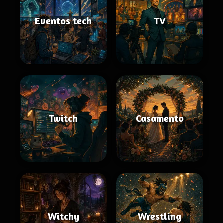
Eventos tech
TV
Twitch
Casamento
Witchy
Wrestling