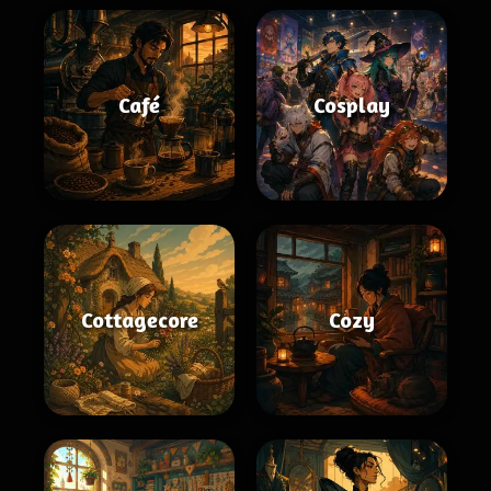
Café
Cosplay
Cottagecore
Cozy