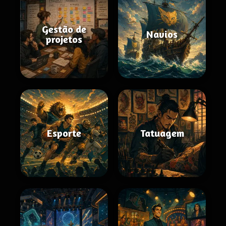
Gestão de
Navios
projetos
Esporte
Tatuagem