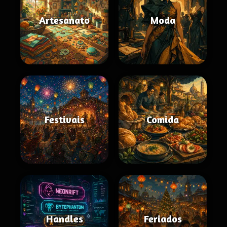
Artesanato
Moda
Festivais
Comida
Handles
Feriados