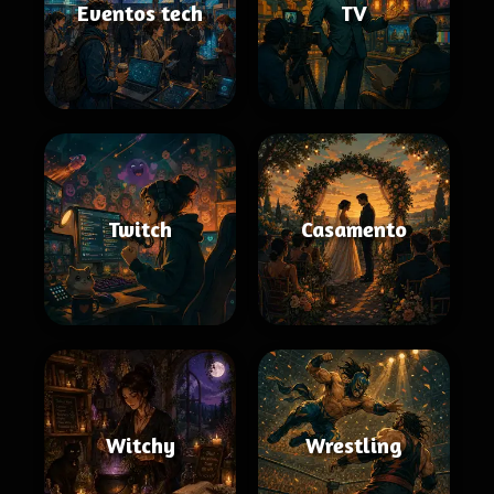
Eventos tech
TV
Twitch
Casamento
Witchy
Wrestling