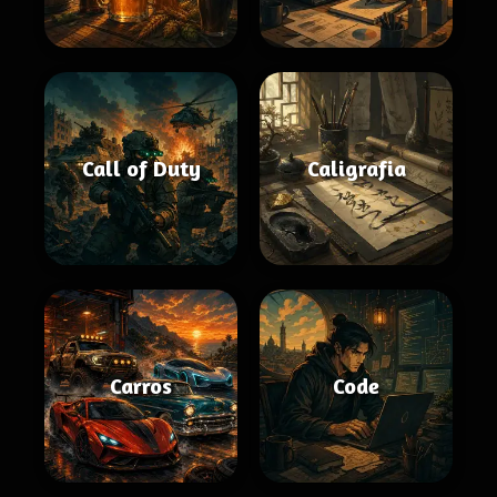
Call of Duty
Caligrafia
Carros
Code