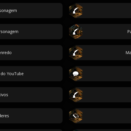
ersonagem
rsonagem
Pa
enredo
Ma
 do YouTube
ivos
deres