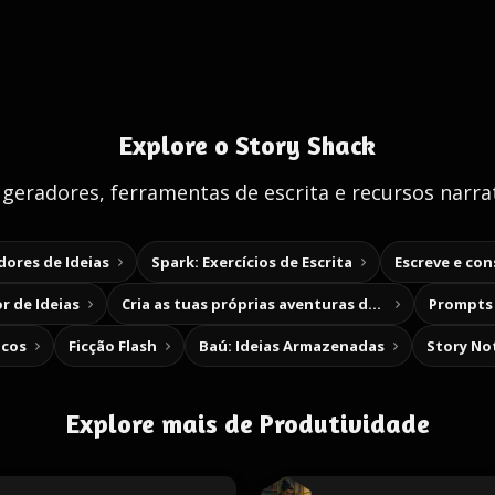
Explore o Story Shack
 geradores, ferramentas de escrita e recursos narrat
ores de Ideias
Spark: Exercícios de Escrita
Escreve e co
r de Ideias
Cria as tuas próprias aventuras de escolha
Prompts 
icos
Ficção Flash
Baú: Ideias Armazenadas
Story No
Explore mais de Produtividade