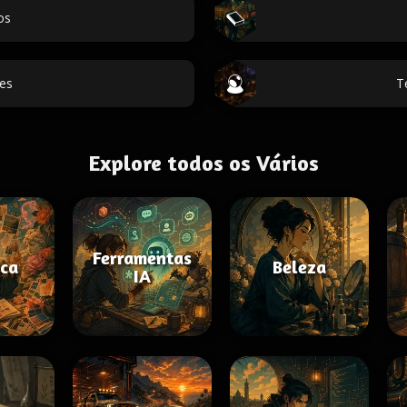
os
es
T
Explore todos os Vários
Ferramentas
ica
Beleza
IA