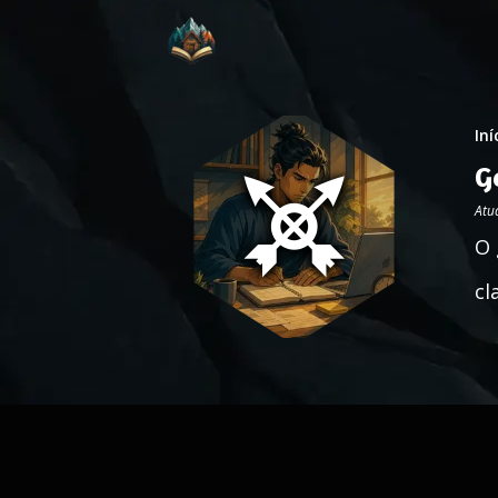
Iní
G
Atu
O 
cl