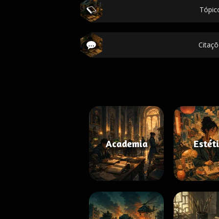
Tópic
Citaçõ
Academia
Estét