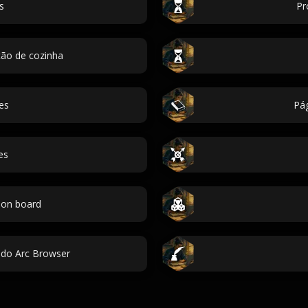
s
Pr
ção de cozinha
es
Pág
es
ion board
do Arc Browser