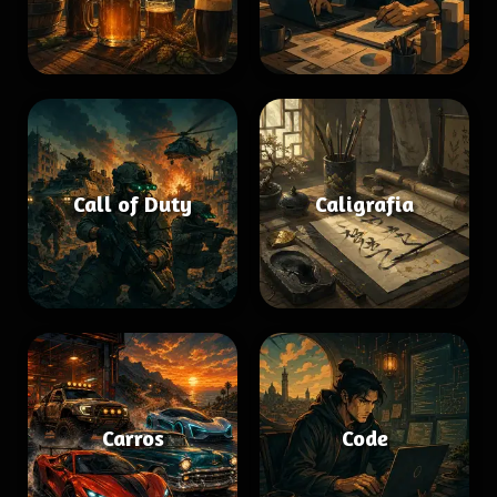
Call of Duty
Caligrafia
Carros
Code