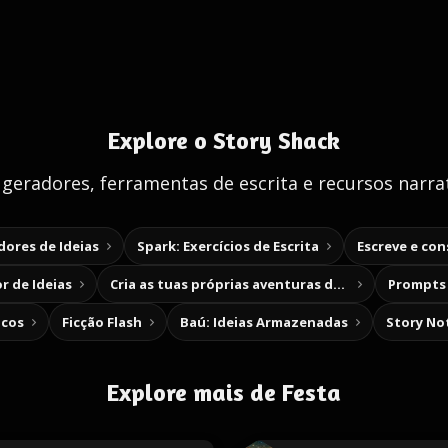
Explore o Story Shack
 geradores, ferramentas de escrita e recursos narrat
ores de Ideias
Spark: Exercícios de Escrita
Escreve e co
r de Ideias
Cria as tuas próprias aventuras de escolha
Prompts 
icos
Ficção Flash
Baú: Ideias Armazenadas
Story No
Explore mais de Festa