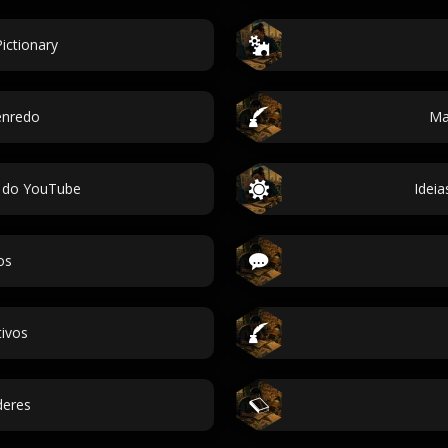
ictionary
enredo
Ma
 do YouTube
Idei
os
ivos
deres