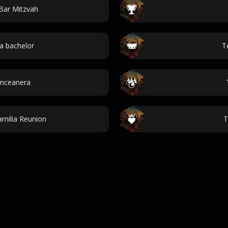
Bar Mitzvah
a bachelor
T
inceanera
milia Reunion
T