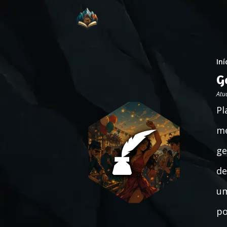
Iní
G
Atu
Pl
me
ge
de
um
po