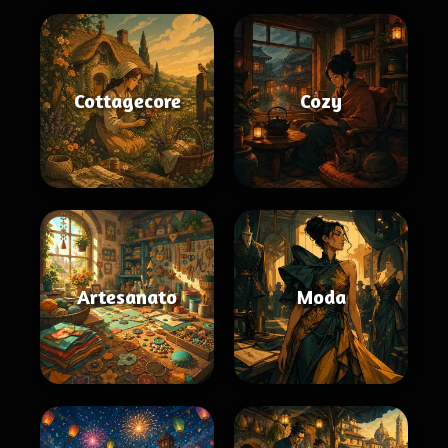
Cottagecore
Cozy
Artesanato
Moda