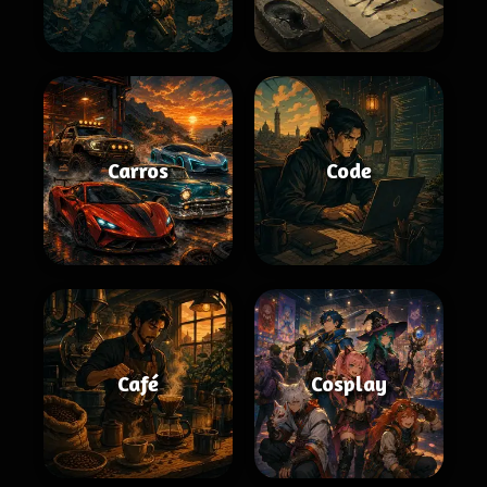
Carros
Code
Café
Cosplay