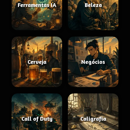
Ferramentas IA
Beleza
Cerveja
Negócios
Call of Duty
Caligrafia