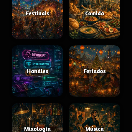
Festivais
Comida
Handles
Feriados
Mixologia
Música