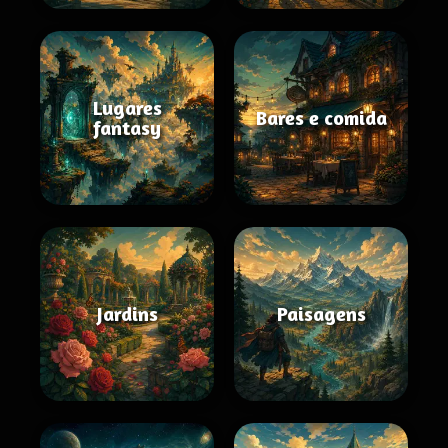
Lugares
Bares e comida
fantasy
Jardins
Paisagens