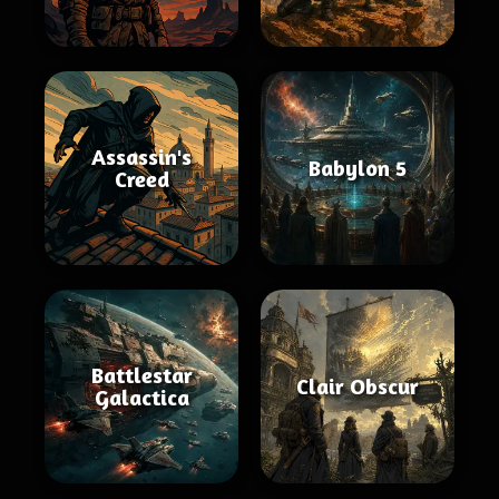
Assassin's
Babylon 5
Creed
Battlestar
Clair Obscur
Galactica