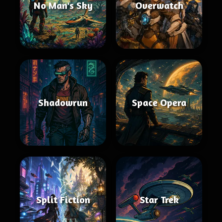
No Man's Sky
Overwatch
Shadowrun
Space Opera
Split Fiction
Star Trek