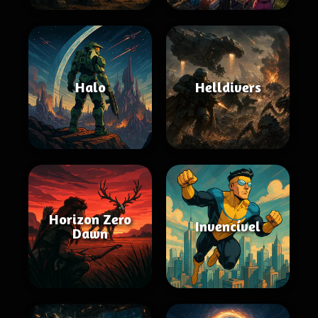
Halo
Helldivers
Horizon Zero
Invencível
Dawn