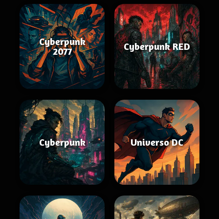
Cyberpunk
Cyberpunk RED
2077
Cyberpunk
Universo DC