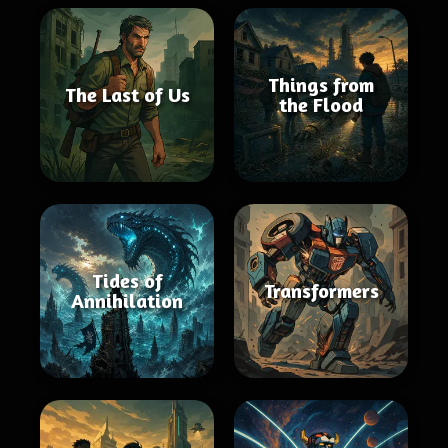
Things from
The Last of Us
the Flood
Tides of
Transformers
Annihilation