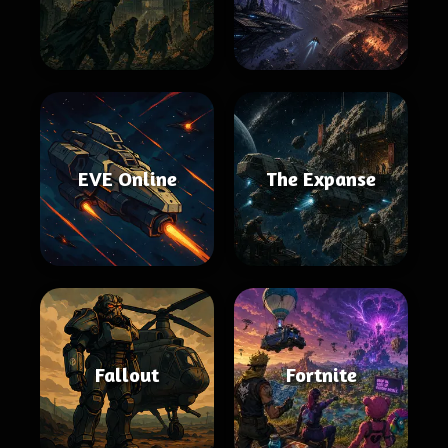
EVE Online
The Expanse
Fallout
Fortnite