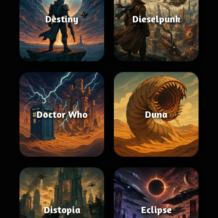
Destiny
Dieselpunk
Doctor Who
Duna
Distopia
Eclipse