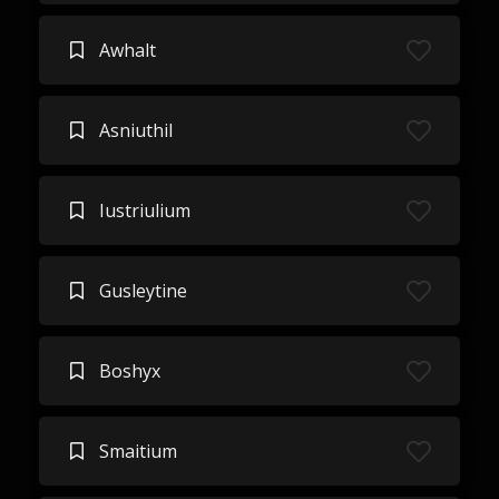
Awhalt
Asniuthil
Iustriulium
Gusleytine
Boshyx
Smaitium