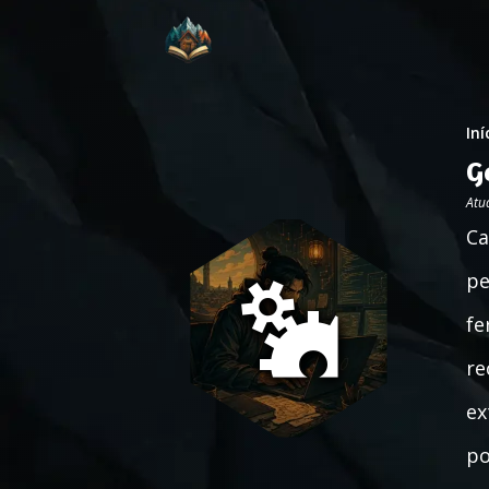
Iní
G
Atu
Ca
pe
fe
re
ex
po