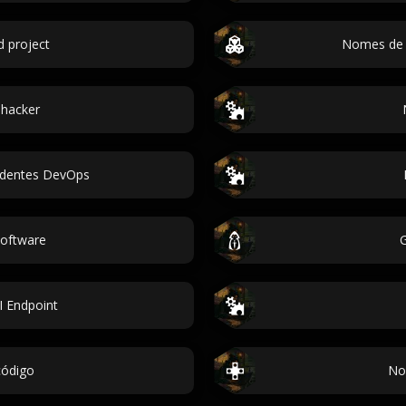
 project
Nomes de 
hacker
cidentes DevOps
oftware
 Endpoint
código
No