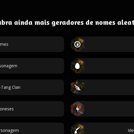
ubra ainda mais geradores de nomes aleat
omes
ersonagem
Tang Clan
oneses
rsonagem
Id