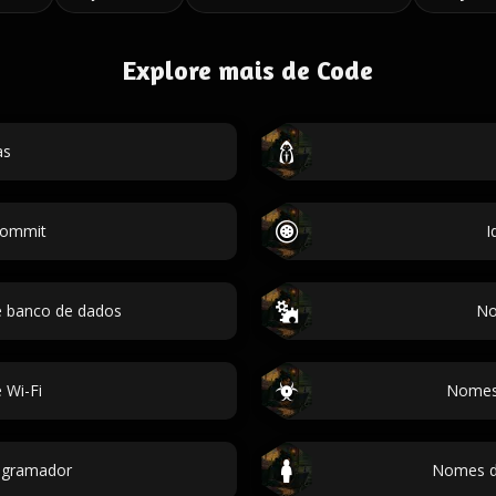
Explore mais de Code
as
commit
I
e banco de dados
No
 Wi-Fi
Nomes 
ogramador
Nomes d