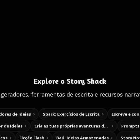
Explore o Story Shack
 geradores, ferramentas de escrita e recursos narrat
ores de Ideias
Spark: Exercícios de Escrita
Escreve e co
r de Ideias
Cria as tuas próprias aventuras de escolha
Prompts 
icos
Ficção Flash
Baú: Ideias Armazenadas
Story No