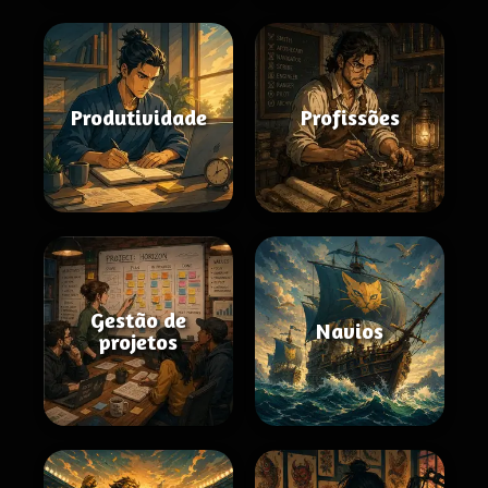
Produtividade
Profissões
Gestão de
Navios
projetos