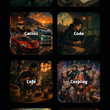
Carros
Code
Café
Cosplay