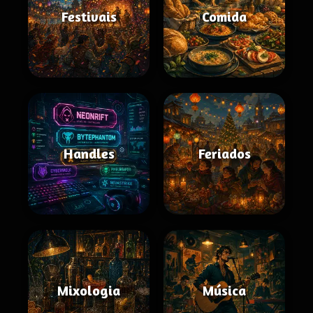
Festivais
Comida
Handles
Feriados
Mixologia
Música