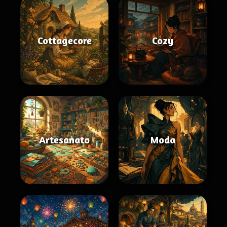
Cottagecore
Cozy
Artesanato
Moda