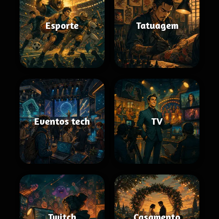
Esporte
Tatuagem
Eventos tech
TV
Twitch
Casamento