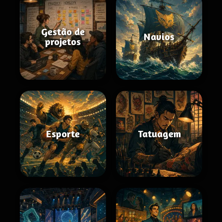
Gestão de
Navios
projetos
Esporte
Tatuagem