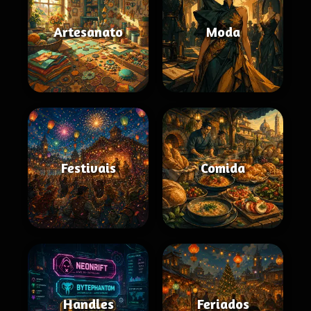
Artesanato
Moda
Festivais
Comida
Handles
Feriados