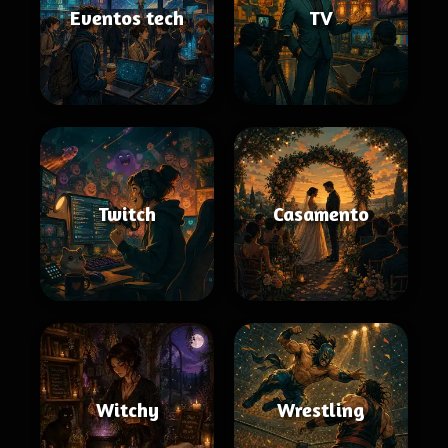
Eventos tech
TV
Twitch
Casamento
Witchy
Wrestling