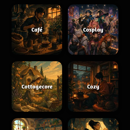
Café
Cosplay
Cottagecore
Cozy