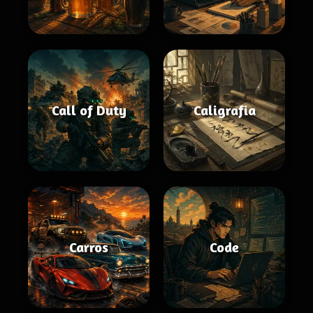
Call of Duty
Caligrafia
Carros
Code