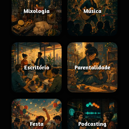
Mixologia
Música
Escritório
Parentalidade
Festa
Podcasting