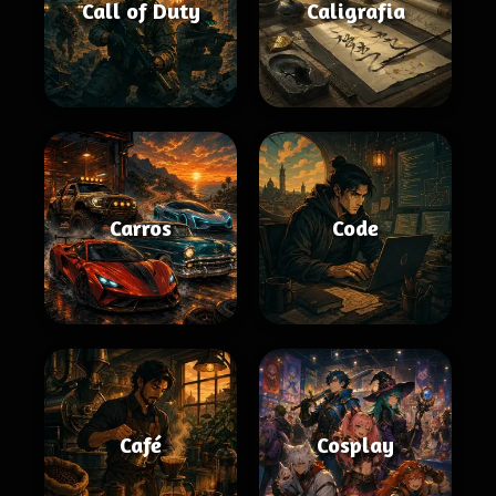
Call of Duty
Caligrafia
Carros
Code
Café
Cosplay