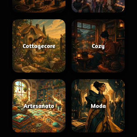
Cottagecore
Cozy
Artesanato
Moda