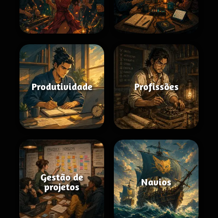
Produtividade
Profissões
Gestão de
Navios
projetos