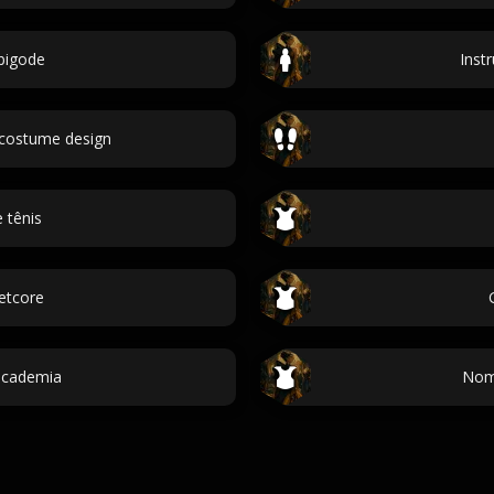
 bigode
Inst
costume design
 tênis
etcore
academia
Nom