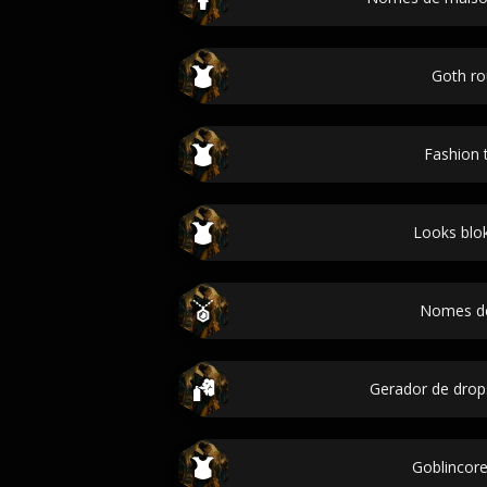
Goth r
Fashion 
Looks blo
Nomes de
Gerador de drop
Goblincore