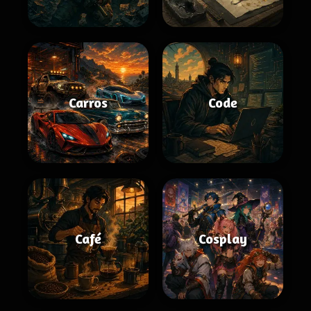
Carros
Code
Café
Cosplay