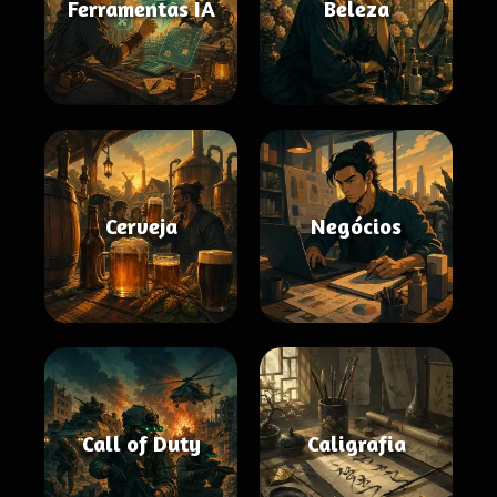
Ferramentas IA
Beleza
Cerveja
Negócios
Call of Duty
Caligrafia