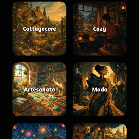
Cottagecore
Cozy
Artesanato
Moda