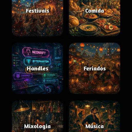
Festivais
Comida
Handles
Feriados
Mixologia
Música