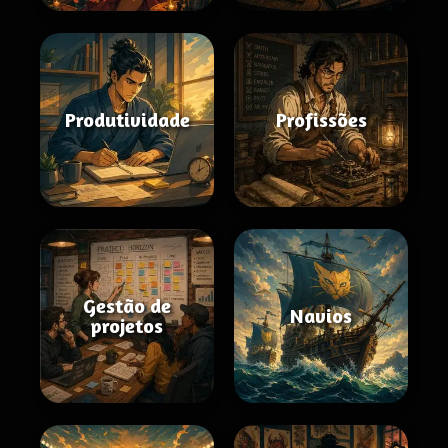
Produtividade
Profissões
Gestão de
Navios
projetos