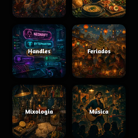
Handles
Feriados
Mixologia
Música