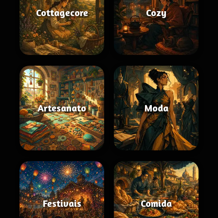
Cottagecore
Cozy
Artesanato
Moda
Festivais
Comida