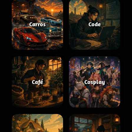
Carros
Code
Café
Cosplay