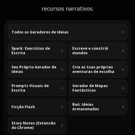
recursos narrativos.
Todos os Geradores de Ideias
Spark: Exercícios de
Escreve e constrói
Escrita
mundos
Seu Próprio Gerador de
Cria as tuas próprias
Ideias
aventuras de escolha
Prompts Visuais de
Gerador de Mapas
Escrita
Fantásticos
Baú: Ideias
Ficção Flash
Armazenadas
Story Notes (Extensão
do Chrome)