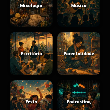
Mixologia
Música
Escritório
Parentalidade
Festa
Podcasting