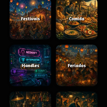
Festivais
Comida
Handles
Feriados