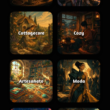
Cottagecore
Cozy
Artesanato
Moda