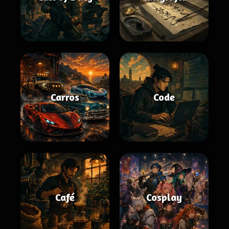
Carros
Code
Café
Cosplay