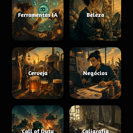
Ferramentas IA
Beleza
Cerveja
Negócios
Call of Duty
Caligrafia