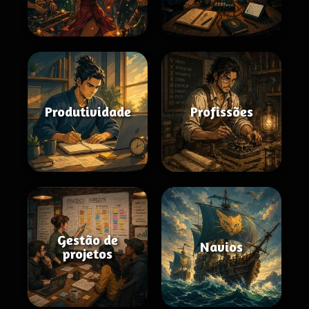
Produtividade
Profissões
Gestão de
Navios
projetos