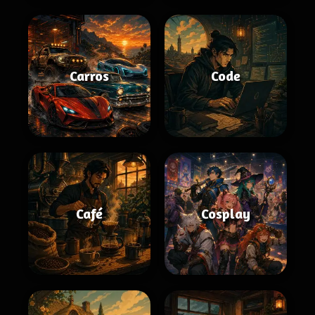
Carros
Code
Café
Cosplay