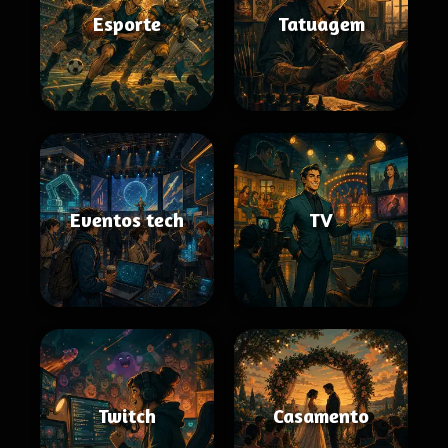
Esporte
Tatuagem
Eventos tech
TV
Twitch
Casamento