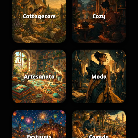
Cottagecore
Cozy
Artesanato
Moda
Festivais
Comida