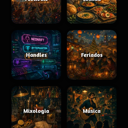
Handles
Feriados
Mixologia
Música