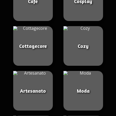
Café
Cosplay
Cottagecore
Cozy
Artesanato
Moda