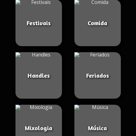
Festivais
Comida
Handles
Feriados
Mixologia
Música