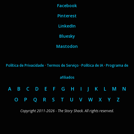
Facebook
Pinterest
LinkedIn
Bluesky
Mastodon
Política de Privacidade
·
Termos de Serviço
·
Política de IA
·
Programa de
afiliados
A
B
C
D
E
F
G
H
I
J
K
L
M
N
O
P
Q
R
S
T
U
V
W
X
Y
Z
Copyright 2011-2026 - The Story Shack. All rights reserved.