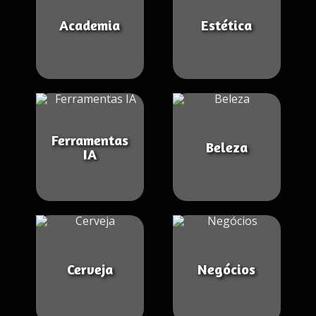
Academia
Estética
Ferramentas
Beleza
IA
Cerveja
Negócios