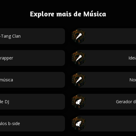
Explore mais de Música
Tang Clan
rapper
Ide
 música
No
e DJ
Gerador d
ulos b-side