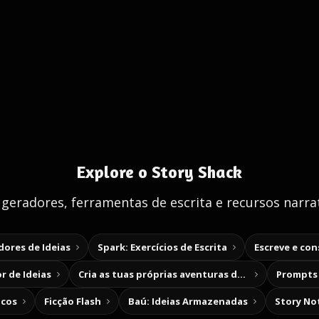
Explore o Story Shack
 geradores, ferramentas de escrita e recursos narrat
ores de Ideias
Spark: Exercícios de Escrita
Escreve e co
r de Ideias
Cria as tuas próprias aventuras de escolha
Prompts 
icos
Ficção Flash
Baú: Ideias Armazenadas
Story No