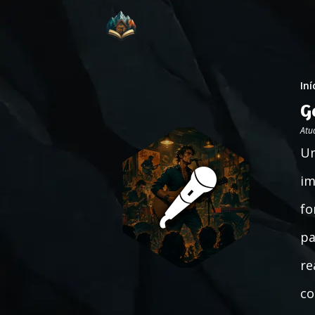
Iní
G
Atu
Um
im
fo
pa
re
co