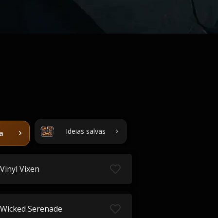
Ideias salvas
ta
Vinyl Vixen
Wicked Serenade