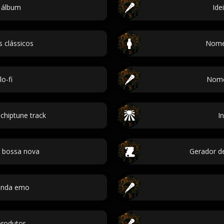
 álbum
Ide
s clássicos
Nomes
o-fi
Nome
 chiptune track
I
s bossa nova
Gerador de
anda emo
rodutor