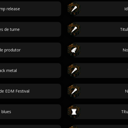
mp release
Id
s de turne
Titu
de produtor
No
ack metal
de EDM Festival
N
 blues
Tít