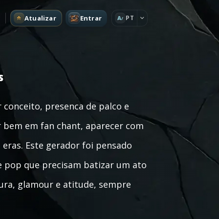
Atualizar
Entrar
PT
A
s
conceito, presenca de palco e
r bem em fan chant, aparecer com
s eras. Este gerador foi pensado
 de pop que precisam batizar um ato
cura, glamour e atitude, sempre