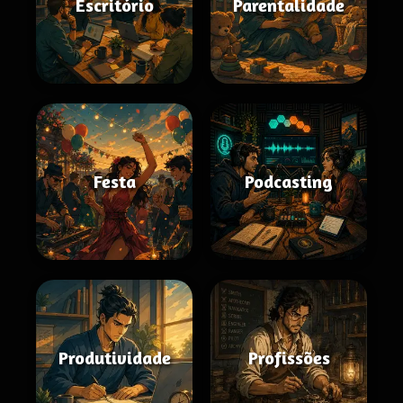
Escritório
Parentalidade
Festa
Podcasting
Produtividade
Profissões