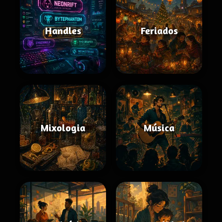
Handles
Feriados
Mixologia
Música