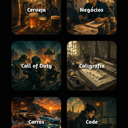
Cerveja
Negócios
Call of Duty
Caligrafia
Carros
Code