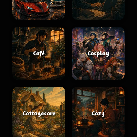
Café
Cosplay
Cottagecore
Cozy