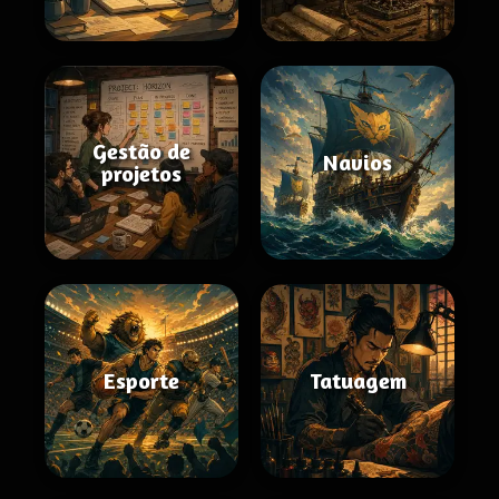
Gestão de
Navios
projetos
Esporte
Tatuagem