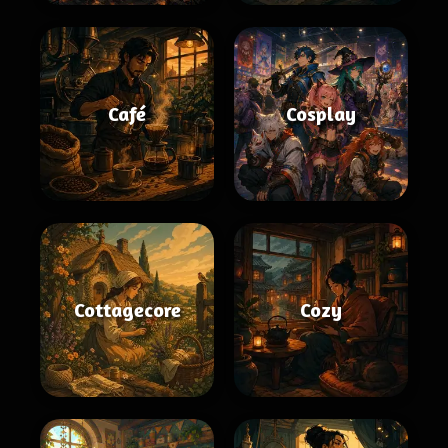
Café
Cosplay
Cottagecore
Cozy