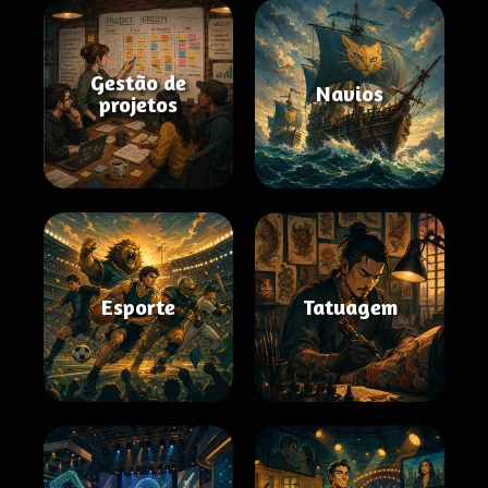
Gestão de
Navios
projetos
Esporte
Tatuagem