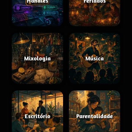
Handles
Feriados
Mixologia
Música
Escritório
Parentalidade