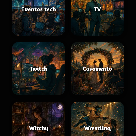
Eventos tech
TV
Twitch
Casamento
Witchy
Wrestling