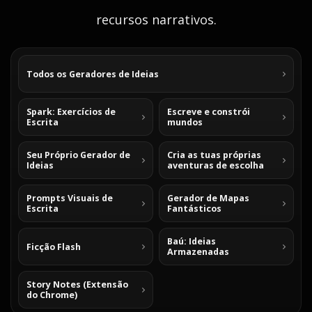
recursos narrativos.
Todos os Geradores de Ideias
Spark: Exercícios de
Escreve e constrói
Escrita
mundos
Seu Próprio Gerador de
Cria as tuas próprias
Ideias
aventuras de escolha
Prompts Visuais de
Gerador de Mapas
Escrita
Fantásticos
Baú: Ideias
Ficção Flash
Armazenadas
Story Notes (Extensão
do Chrome)