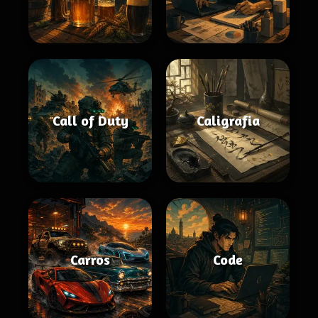
Call of Duty
Caligrafia
Carros
Code