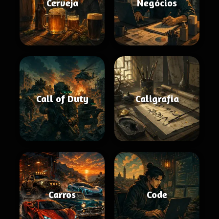
Cerveja
Negócios
Call of Duty
Caligrafia
Carros
Code