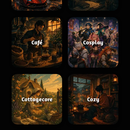
Café
Cosplay
Cottagecore
Cozy