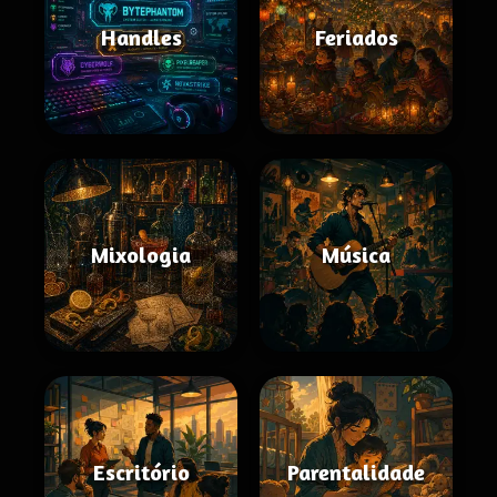
Handles
Feriados
Mixologia
Música
Escritório
Parentalidade