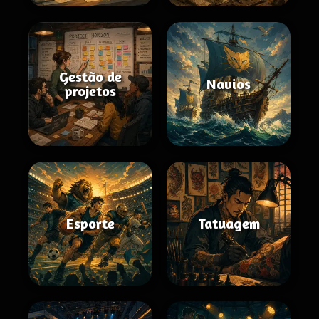
Gestão de
Navios
projetos
Esporte
Tatuagem