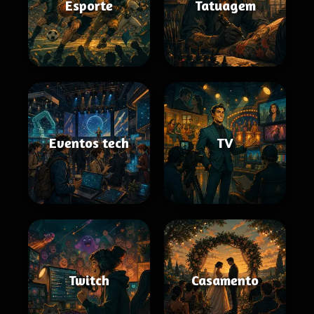
Esporte
Tatuagem
Eventos tech
TV
Twitch
Casamento