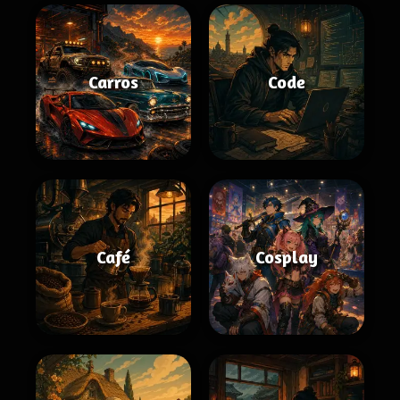
Carros
Code
Café
Cosplay