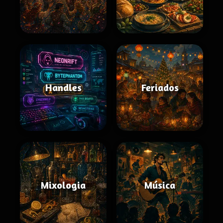
Handles
Feriados
Mixologia
Música