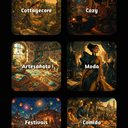
Cottagecore
Cozy
Artesanato
Moda
Festivais
Comida