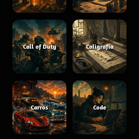
Call of Duty
Caligrafia
Carros
Code