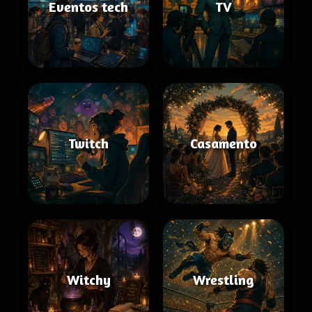
Eventos tech
TV
Twitch
Casamento
Witchy
Wrestling