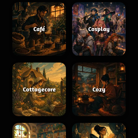
Café
Cosplay
Cottagecore
Cozy