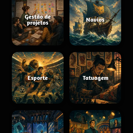
Gestão de
Navios
projetos
Esporte
Tatuagem