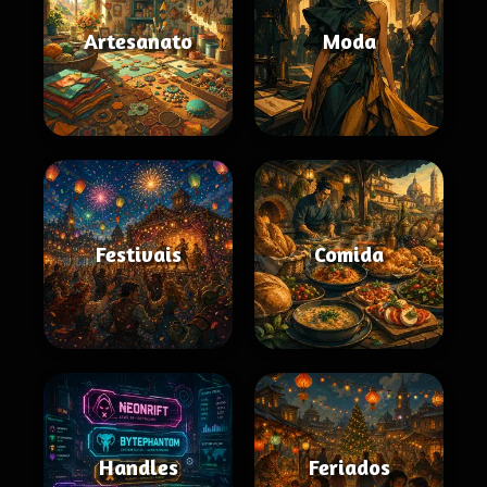
Artesanato
Moda
Festivais
Comida
Handles
Feriados