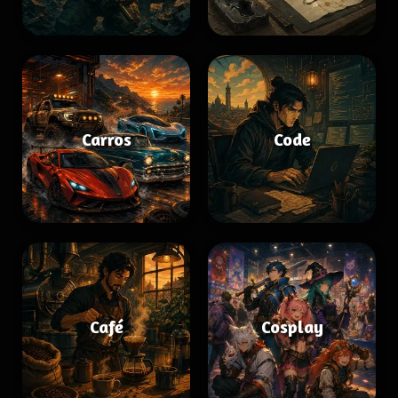
Carros
Code
Café
Cosplay