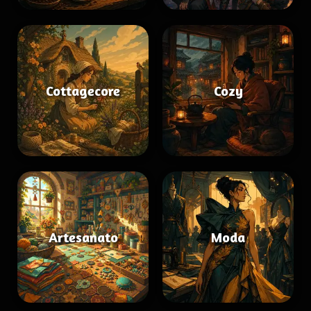
Cottagecore
Cozy
Artesanato
Moda