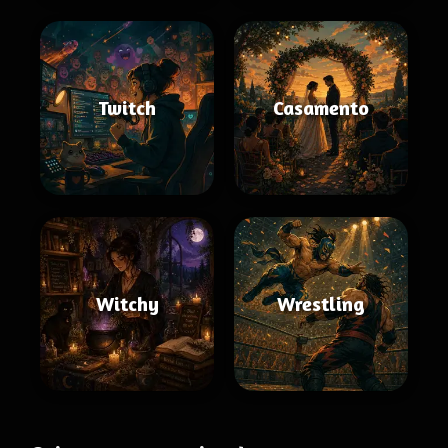
Twitch
Casamento
Witchy
Wrestling