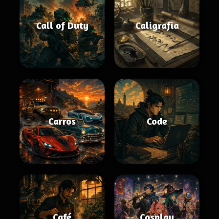
Call of Duty
Caligrafia
Carros
Code
Café
Cosplay