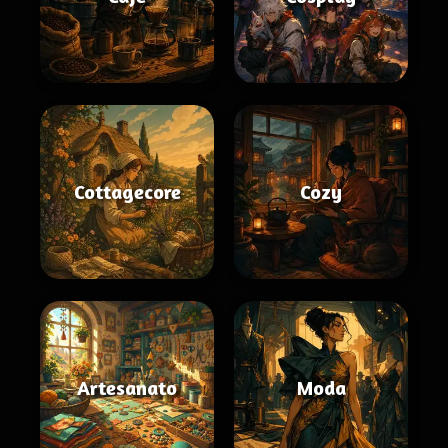
Cottagecore
Cozy
Artesanato
Moda