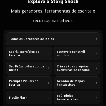
Explore o Story Shack
Mais geradores, ferramentas de escrita e
recursos narrativos.
Todos os Geradores de Ideias
Spark: Exercícios de
Escreve e constrói
Escrita
mundos
Seu Próprio Gerador de
Cria as tuas próprias
Ideias
aventuras de escolha
Prompts Visuais de
Gerador de Mapas
Escrita
Fantásticos
Baú: Ideias
Ficção Flash
Armazenadas