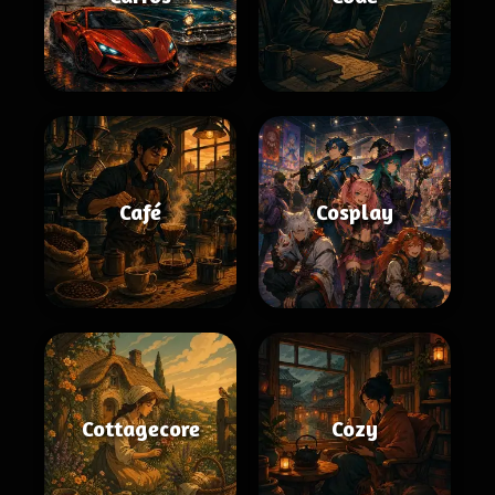
Café
Cosplay
Cottagecore
Cozy