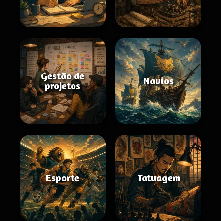
Gestão de
Navios
projetos
Esporte
Tatuagem