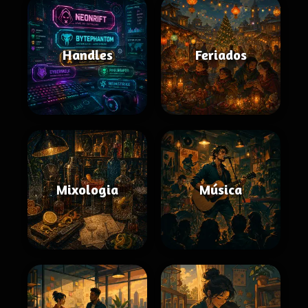
Handles
Feriados
Mixologia
Música