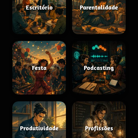
Escritório
Parentalidade
Festa
Podcasting
Produtividade
Profissões