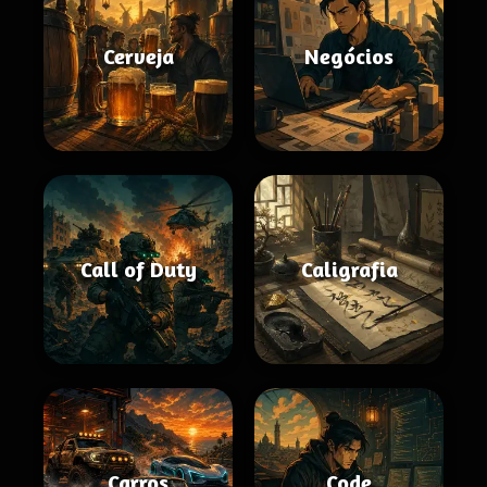
Cerveja
Negócios
Call of Duty
Caligrafia
Carros
Code