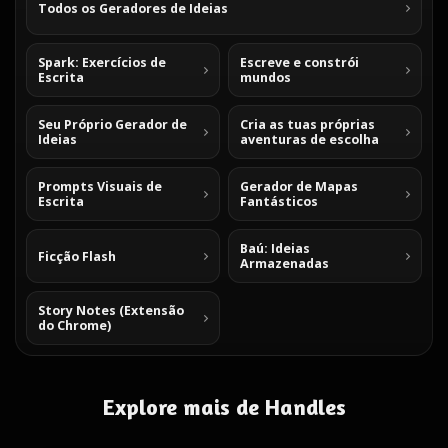
Todos os Geradores de Ideias
Spark: Exercícios de
Escreve e constrói
Escrita
mundos
Seu Próprio Gerador de
Cria as tuas próprias
Ideias
aventuras de escolha
Prompts Visuais de
Gerador de Mapas
Escrita
Fantásticos
Baú: Ideias
Ficção Flash
Armazenadas
Story Notes (Extensão
do Chrome)
Explore mais de Handles