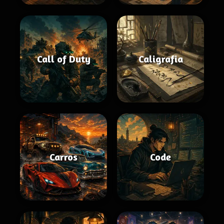
Call of Duty
Caligrafia
Carros
Code