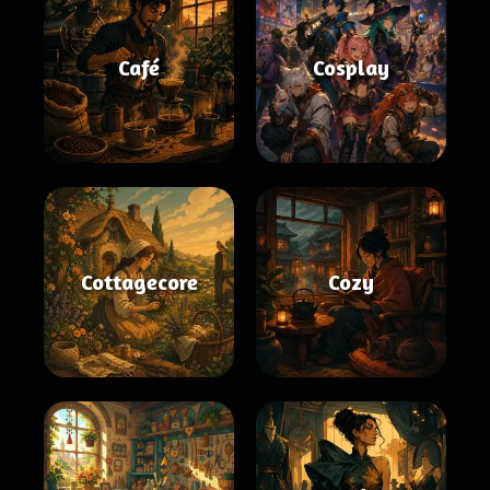
Café
Cosplay
Cottagecore
Cozy