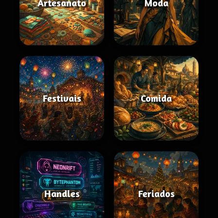
Artesanato
Moda
Festivais
Comida
Handles
Feriados