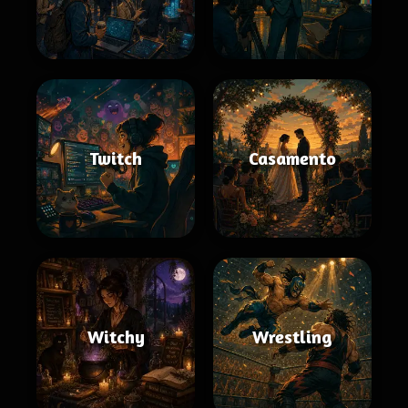
Twitch
Casamento
Witchy
Wrestling