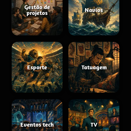
Gestão de
Navios
projetos
Esporte
Tatuagem
Eventos tech
TV