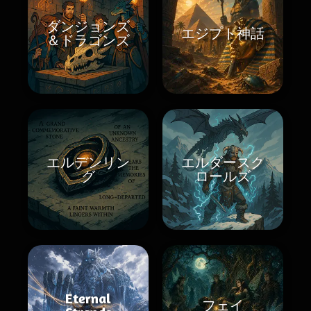
ダンジョンズ
エジプト神話
＆ドラゴンズ
エルデンリン
エルダースク
グ
ロールズ
Eternal
フェイ