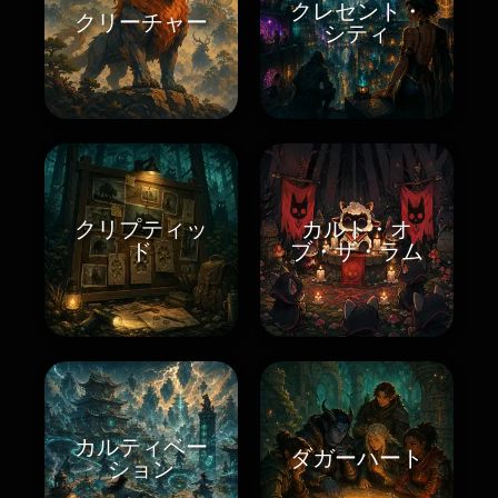
クレセント・
クリーチャー
シティ
クリプティッ
カルト・オ
ド
ブ・ザ・ラム
カルティベー
ダガーハート
ション