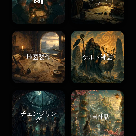
Bay
フ
地図製作
ケルト神話
チェンジリン
中国神話
グ