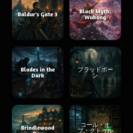
Black Myth:
Baldur's Gate 3
Wukong
Blades in the
ブラッドボー
Dark
ン
コール・オ
Brindlewood
ブ・クトゥル