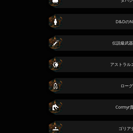
タバシ
D&DのN
伝説級武器
アストラル
ローグ
Cormy
ゴリア