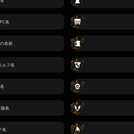
名
PC名
の名前
エルフ名
名
r貴族名
テ名