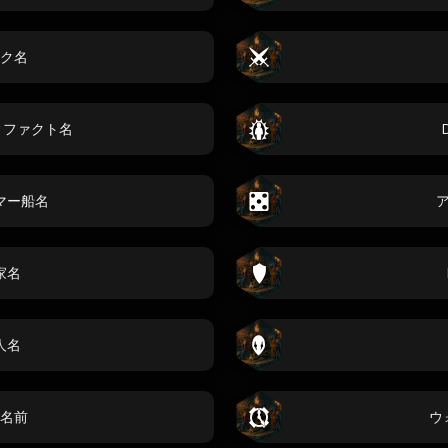
ク名
ィファクト名
マー船名
家名
人名
名前
ウ