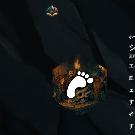
ホ
更新日
エ
血
ェ
す
者
す