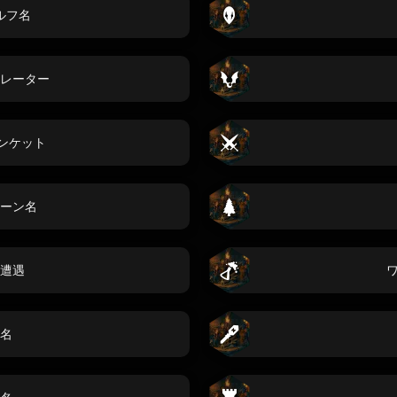
ルフ名
レーター
ンケット
ーン名
遭遇
名