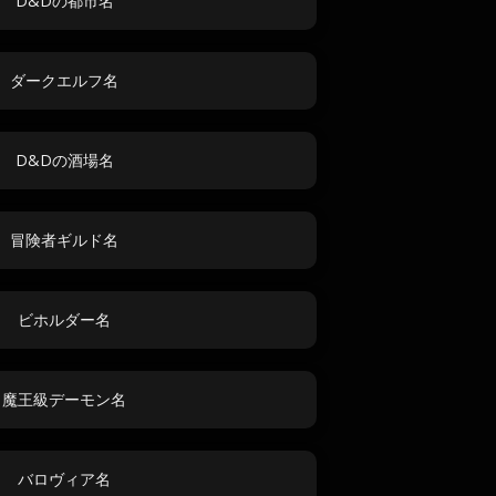
D&Dの都市名
ダークエルフ名
D&Dの酒場名
冒険者ギルド名
ビホルダー名
魔王級デーモン名
バロヴィア名