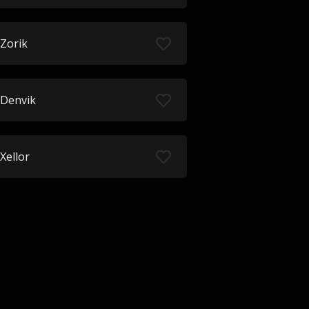
Zorik
Denvik
Xellor