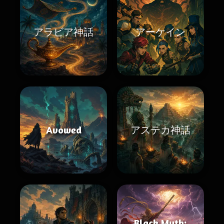
アラビア神話
アーケイン
Avowed
アステカ神話
Black Myth: