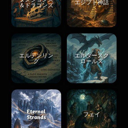
エジプト神話
＆ドラゴンズ
エルデンリン
エルダースク
グ
ロールズ
Eternal
フェイ
Strands