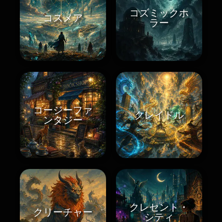
コズミックホ
コスメア
ラー
コージーファ
クレイドル
ンタジー
クレセント・
クリーチャー
シティ