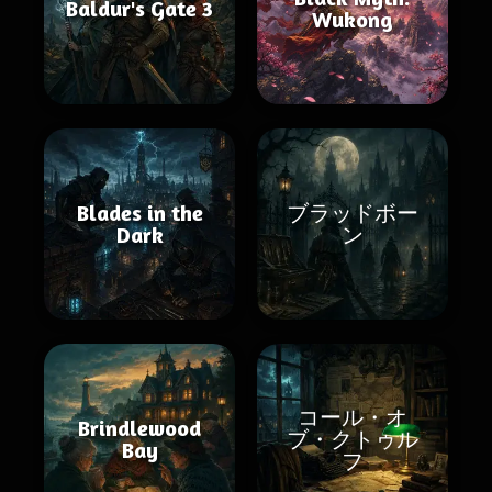
Baldur's Gate 3
Wukong
Blades in the
ブラッドボー
Dark
ン
コール・オ
Brindlewood
ブ・クトゥル
Bay
フ