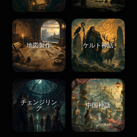
地図製作
ケルト神話
チェンジリン
中国神話
グ