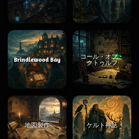
コール・オブ・
Brindlewood Bay
クトゥルフ
地図製作
ケルト神話