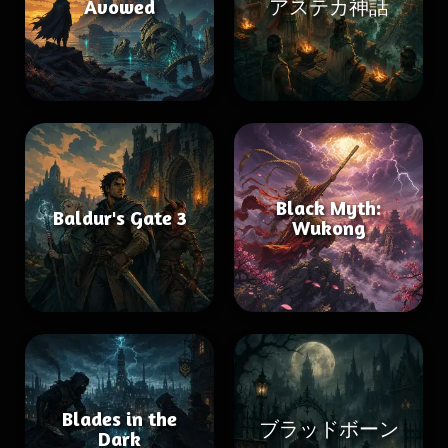
Avowed
アステカ神話
Black Myth:
Baldur's Gate 3
Wukong
Blades in the
ブラッドボーン
Dark