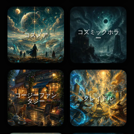
コズミックホラ
コスメア
ー
コージーファン
クレイドル
タジー