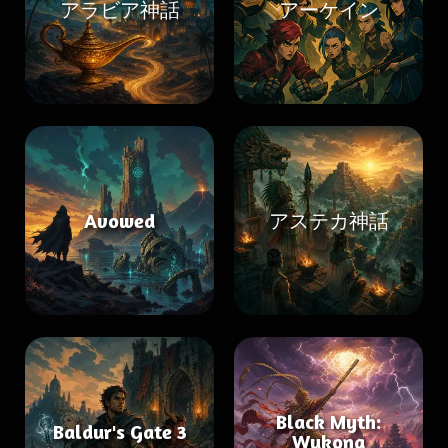
アラビア神話
アーケイン
Avowed
アステカ神話
Black Myth:
Baldur's Gate 3
Wukong