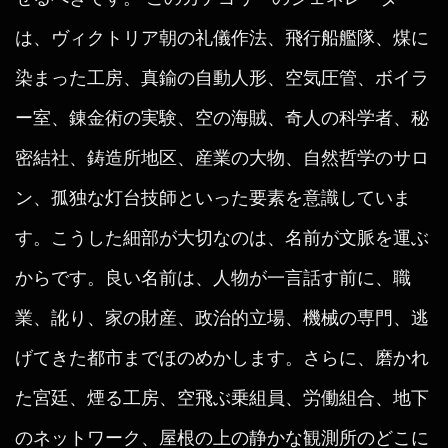
は、ヴィクトリア朝の礼儀作法、飛行船艦隊、煤に
染まった工房、真鍮の自動人形、空気圧管、ボイラ
ー室、錬金術の実験、空の海賊、奇人の科学者、秘
密結社、鋳造所地区、産業の大物、自然哲学のサロ
ン、孤独な灯台技師といった要素を意識していま
す。こうした細部が大切なのは、名前が文脈を運ぶ
からです。良い名前は、人物が一言話す前に、職
業、訛り、家の財産、政治的立場、機械の専門、逃
げてきた都市までほのめかします。さらに、磨かれ
た宮廷、煙る工房、空飛ぶ乗組員、労働組合、地下
のネットワーク、屋根の上の静かな観測所のどこに