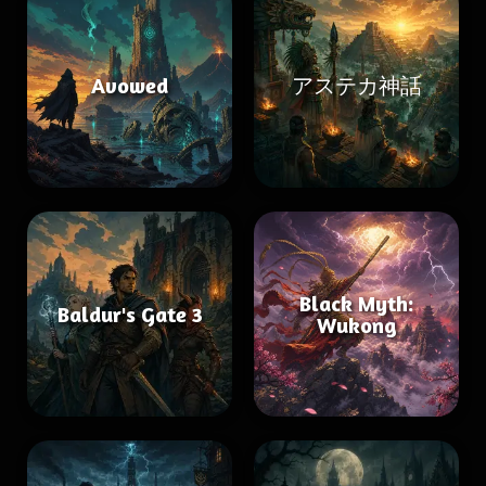
Avowed
アステカ神話
Black Myth:
Baldur's Gate 3
Wukong