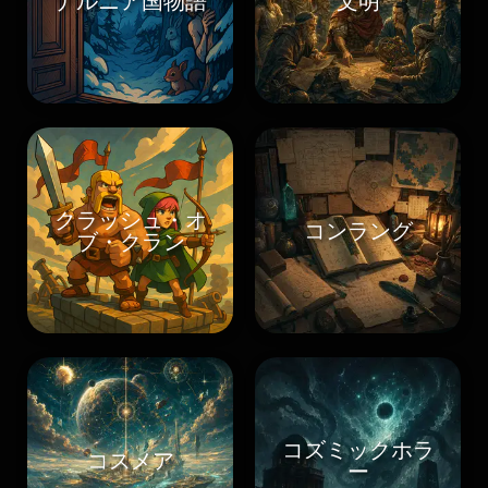
ナルニア国物語
文明
クラッシュ・オ
コンラング
ブ・クラン
コズミックホラ
コスメア
ー