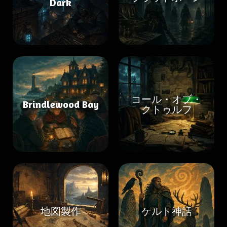
Dark
コール・オブ・
Brindlewood Bay
クトゥルフ
地図製作
ケルト神話