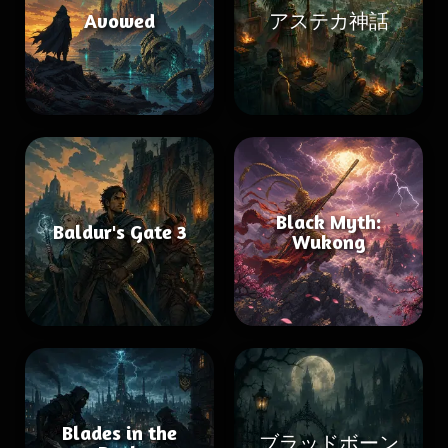
Avowed
アステカ神話
Black Myth:
Baldur's Gate 3
Wukong
Blades in the
ブラッドボーン