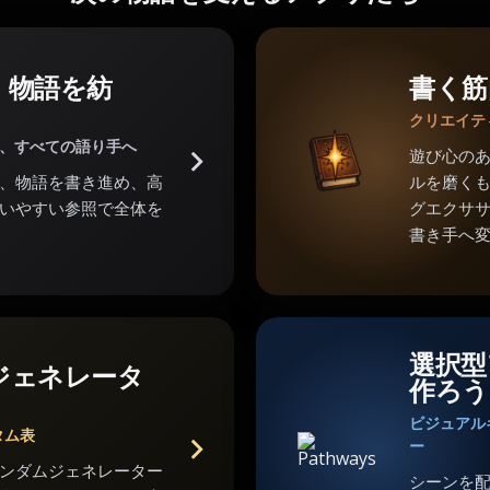
。物語を紡
書く筋
クリエイテ
家、すべての語り手へ
遊び心の
、物語を書き進め、高
ルを磨くも
いやすい参照で全体を
グエクサ
書き手へ
選択型
ジェネレータ
作ろう
ビジュアル
タム表
ー
ンダムジェネレーター
シーンを