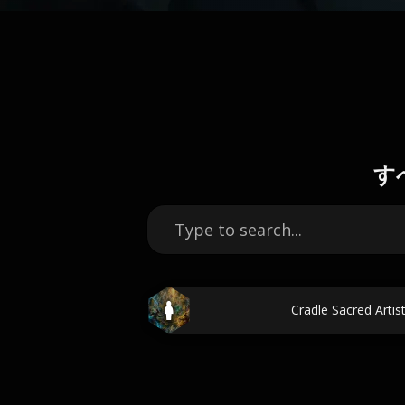
す
Cradle Sacred A