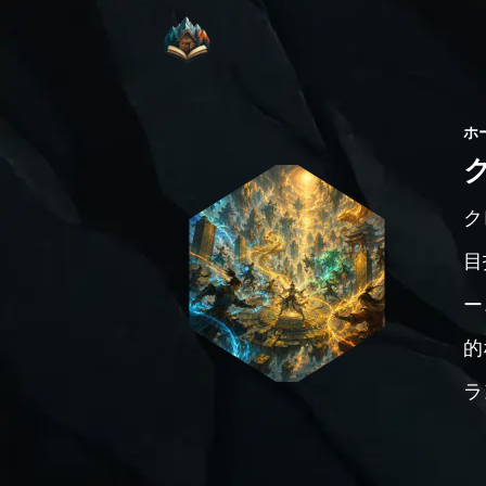
ホ
ク
目
ー
的
ラ