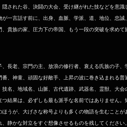
、隠された谷、決闘の大会、受け継がれた技などを意識
物が一言話す前に、出身、血脈、学派、道、地位、忠誠
門、貴族の家、圧力下の帝国、もう一段の突破を求めて
子、長老、宗門の主、放浪の修行者、衰える氏族の子、
門番、神童、頑固な好敵手、上昇の波に巻き込まれる普
、技名、地域名、山脈、古代遺跡、武器名、霊獣、大会
立つ結果は、必ずしも最も派手な名前ではありません。
のほうが、大げさな称号よりも多くの物語を生むことが
れ、静かな対立をすぐ想像させるものを残してください