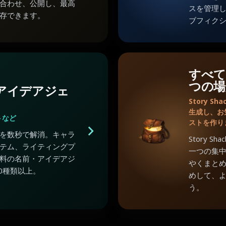
合わせ、公開し、最高
スを管理
存できます。
ブフィク
すべて
つの場
のアイデアジェ
Story 
生成し、お
トなど
ストを作り
を数秒で解消。キャラ
Story 
テム、ライティングプ
一つの集
料の名前・アイデアジ
やくまと
0種類以上。
めして、
う。