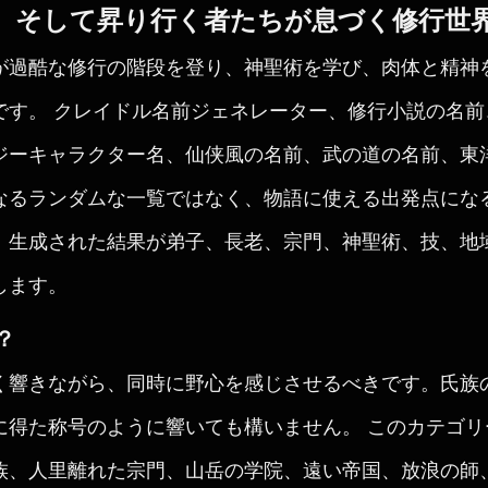
、そして昇り行く者たちが息づく修行世
が過酷な修行の階段を登り、神聖術を学び、肉体と精神
です。 クレイドル名前ジェネレーター、修行小説の名
ジーキャラクター名、仙侠風の名前、武の道の名前、東
なるランダムな一覧ではなく、物語に使える出発点にな
、生成された結果が弟子、長老、宗門、神聖術、技、地
します。
？
く響きながら、同時に野心を感じさせるべきです。氏族
に得た称号のように響いても構いません。 このカテゴ
族、人里離れた宗門、山岳の学院、遠い帝国、放浪の師