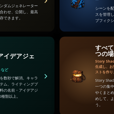
ンダムジェネレーター
シーンを
合わせ、公開し、最高
スを管理
存できます。
ブフィク
すべて
つの場
のアイデアジェ
Story 
生成し、お
トなど
ストを作り
を数秒で解消。キャラ
Story 
テム、ライティングプ
一つの集
料の名前・アイデアジ
やくまと
0種類以上。
めして、
う。