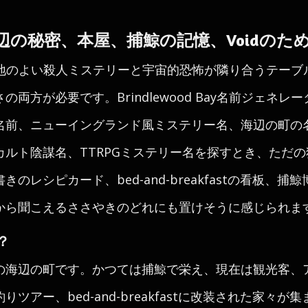
ns、海辺の秘密、本屋、捕鯨の記憶、Voidのた
yは、居心地のよい殺人ミステリーと宇宙的恐怖が隣り合うテー
方が必要です。Brindlewood Bay名前ジェネレーター
名前、ニューイングランド風ミステリー名、海辺の町の
カルト陰謀名、TTRPGミステリー名を探すとき、ただ
のレシピカード、bed-and-breakfastの看板、
から聞こえるささやきのどれにも置けそうに感じられま
？
の海辺の町です。かつては捕鯨で栄え、現在は観光客、
ツアー、bed-and-breakfastに改装された家々