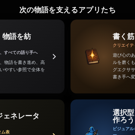
次の物語を支えるアプリたち
。物語を紡
書く筋
クリエイテ
家、すべての語り手へ
遊び心の
、物語を書き進め、高
ルを磨くも
いやすい参照で全体を
グエクサ
書き手へ
選択型
ジェネレータ
作ろう
ビジュアル
タム表
ー