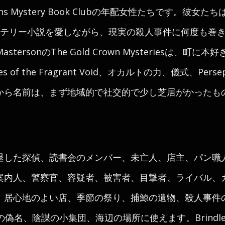
s Mystery Book Clubの年配女性たちです。彼女たちはThe
まり、ミステリー小説を愛しながら、現実の殺人事件に何度も
stersonのThe Gold Crown Mysteriesは、
 of the Fragrant Void、オカルトの力、儀式、Pe
から名前は、まず地域的で社交的で少し芝居がかったも
退した探偵、読書会のメンバー、未亡人、店主、パン職
案内人、警察官、容疑者、被害者、目撃者、ライバル、
、居心地のよい店、季節の祭り、捕鯨の遺物、殺人事件
の偽名、陰謀の小集団、海辺の場所に使えます。Brindlew