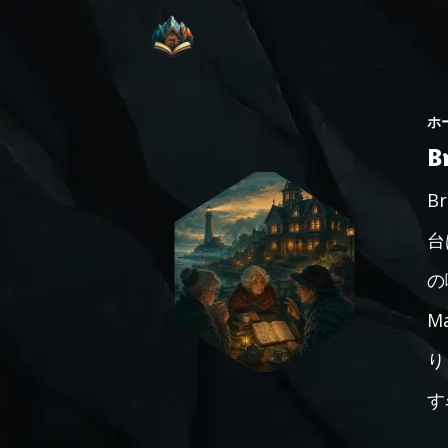
ホ
B
B
台
の
M
り
す