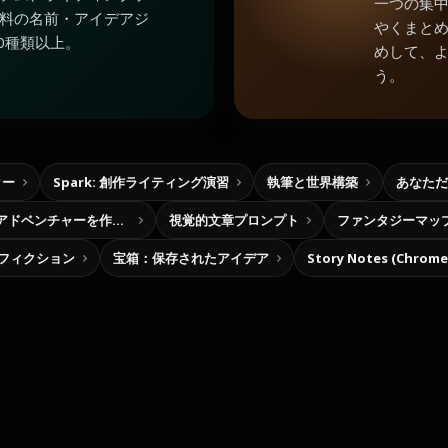
一つの集
料の名前・アイデアジ
やくまと
0種類以上。
めして、
う。
ター
Spark: 創作ライティング演習
執筆と世界構築
あなただ
自分だけの選択型アドベンチャーを作ろう
視覚的文章プロンプト
ファンタジーマッ
フィクション
宝箱：保存されたアイデア
Story Notes (Chro