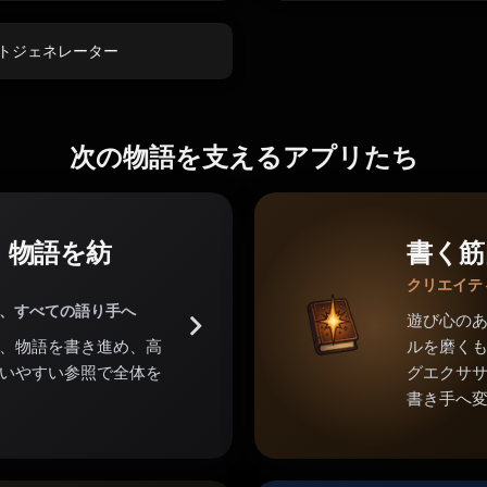
ロンプトジェネレーター
次の物語を支えるアプリたち
。物語を紡
書く筋
クリエイテ
家、すべての語り手へ
遊び心の
、物語を書き進め、高
ルを磨くも
いやすい参照で全体を
グエクサ
書き手へ