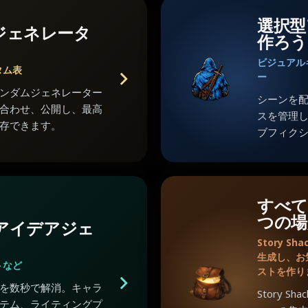
選択型
ジェネレータ
作ろう
ビジュアル
タム表
ー
ンダムジェネレーター
シーンを
合わせ、公開し、最高
スを管理
存できます。
ブフィク
すべて
つの場
のアイデアジェ
Story 
生成し、お
トなど
ストを作り
を数秒で解消。キャラ
Story 
テム、ライティングプ