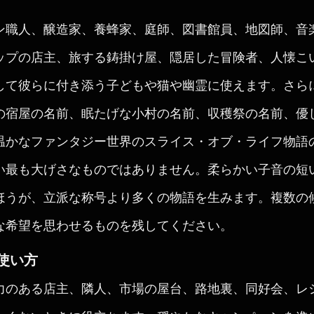
ン職人、醸造家、養蜂家、庭師、図書館員、地図師、音
ップの店主、旅する鋳掛け屋、隠居した冒険者、人懐こ
して彼らに付き添う子どもや猫や幽霊に使えます。さら
の宿屋の名前、眠たげな小村の名前、収穫祭の名前、優
温かなファンタジー世界のスライス・オブ・ライフ物語
い最も大げさなものではありません。柔らかい子音の短
ほうが、立派な称号より多くの物語を生みます。複数の
な希望を思わせるものを残してください。
使い方
力のある店主、隣人、市場の屋台、路地裏、同好会、レ