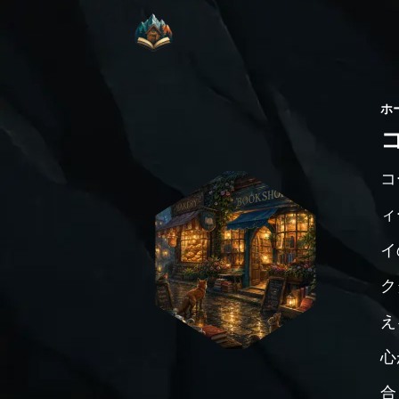
ホ
コ
ィ
イ
ク
え
心
合