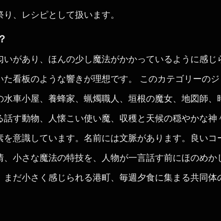
祭り、レシピとして扱います。
？
匂いがあり、ほんの少し魔法がかかっているように感じ
いた看板のような響きが理想です。 このカテゴリーの
の水車小屋、養蜂家、蝋燭職人、垣根の魔女、地図師、
る話す動物、人懐こい使い魔、収穫と天候の穏やかな神
素を意識しています。名前には文脈があります。良いコ
情、小さな魔法の特技を、人物が一言話す前にほのめか
、まだ小さく感じられる港町、毎週夕食に集まる共同体