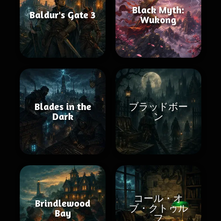
Black Myth:
Baldur's Gate 3
Wukong
Blades in the
ブラッドボー
Dark
ン
コール・オ
Brindlewood
ブ・クトゥル
Bay
フ