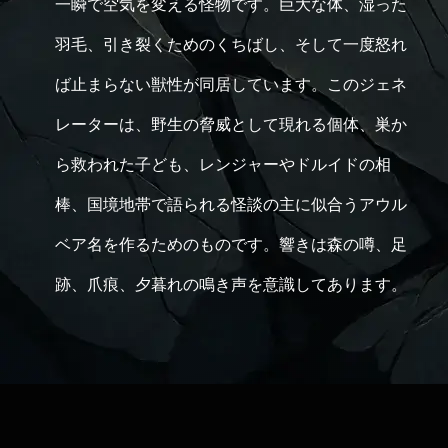
一瞬で空気を変える怪物です。巨大な体、湿った
羽毛、引き裂くためのくちばし、そして一度怒れ
ば止まらない獣性が同居しています。このジェネ
レーターは、野生の脅威として現れる個体、巣か
ら救われた子ども、レンジャーやドルイドの相
棒、国境地帯で語られる怪談の主に似合うアウル
ベア名を作るためのものです。響きは森の噂、足
跡、爪痕、夕暮れの鳴き声を意識してあります。