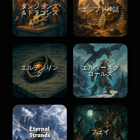
ダンジョンズ
エジプト神話
＆ドラゴンズ
エルデンリン
エルダースク
グ
ロールズ
Eternal
フェイ
Strands