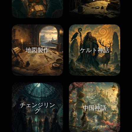
地図製作
ケルト神話
チェンジリン
中国神話
グ