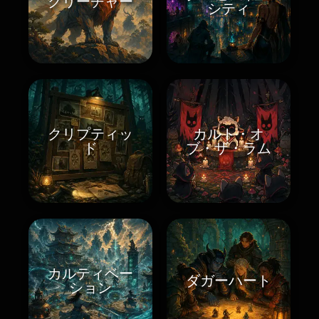
クリーチャー
シティ
クリプティッ
カルト・オ
ド
ブ・ザ・ラム
カルティベー
ダガーハート
ション