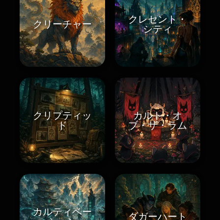
クレセント・
クリーチャー
シティ
クリプティッ
カルト・オ
ド
ブ・ザ・ラム
カルティベー
ダガーハート