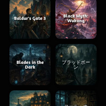
Black Myth:
Baldur's Gate 3
Wukong
Blades in the
ブラッドボー
Dark
ン