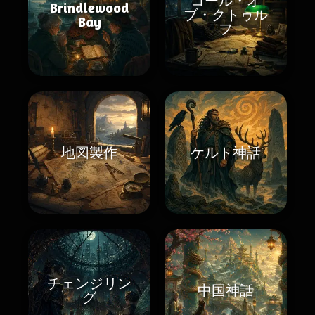
コール・オ
Brindlewood
ブ・クトゥル
Bay
フ
地図製作
ケルト神話
チェンジリン
中国神話
グ