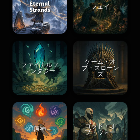
Eternal
フェイ
Strands
ゲーム・オ
ファイナルフ
ブ・スローン
ァンタジー
ズ
ゴッド・オ
原神
ブ・ウォー